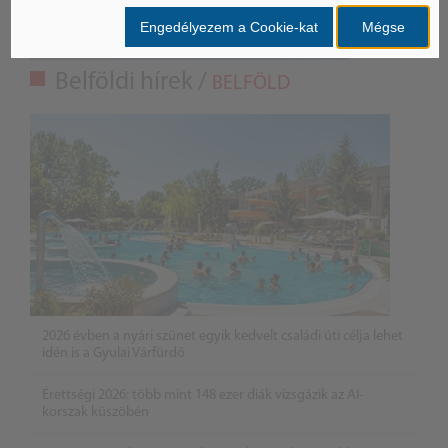
Engedélyezem a Cookie-kat
Mégse
Belföldi hírek /
BELFÖLD
2026 évben a nyári szünet egyik kedvelt családi úti célja lehet
idén is a Gyulai Várfürdő
Érettségi 2026: több mint 148 ezer diák vizsgázik az AI-
korszak küszöbén