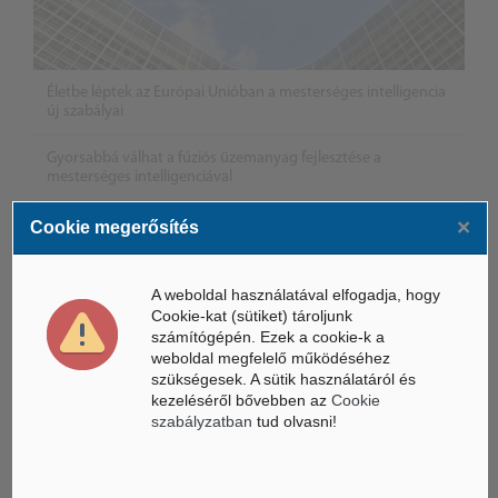
Életbe léptek az Európai Unióban a mesterséges intelligencia
új szabályai
Gyorsabbá válhat a fúziós üzemanyag fejlesztése a
mesterséges intelligenciával
×
Látó robotkerekesszék segíthet önállóbbá tenni a
Cookie megerősítés
mozgáskorlátozott embereket
A weboldal használatával elfogadja, hogy
Cookie-kat (sütiket) tároljunk
számítógépén. Ezek a cookie-k a
weboldal megfelelő működéséhez
szükségesek. A sütik használatáról és
kezeléséről bővebben az
Cookie
szabályzatban
tud olvasni!