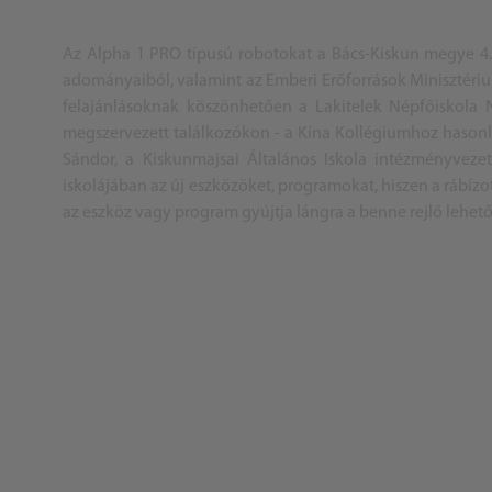
Az Alpha 1 PRO típusú robotokat a
Bács
-Kiskun megye 4.
adományaiból, valamint az Emberi Erőforrások Minisztériu
felajánlásoknak köszönhetően a Lakitelek Népfőiskola
megszervezett találkozókon - a Kína Kollégiumhoz hasonl
Sándor, a Kiskunmajsai Általános Iskola intézményvez
iskolájában az új eszközöket, programokat, hiszen a rábí
az eszköz vagy program gyújtja lángra a benne rejlő lehetős