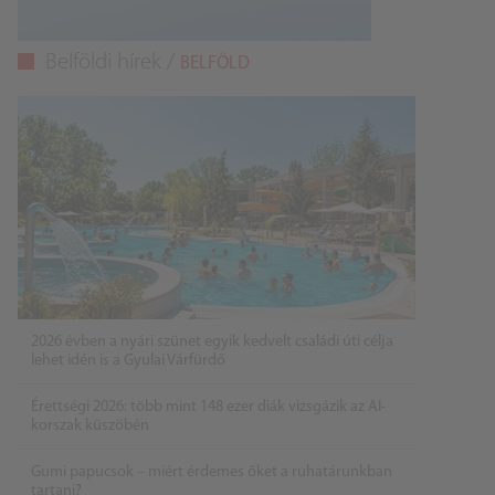
Belföldi hírek /
BELFÖLD
2026 évben a nyári szünet egyik kedvelt családi úti célja
lehet idén is a Gyulai Várfürdő
Érettségi 2026: több mint 148 ezer diák vizsgázik az AI-
korszak küszöbén
Gumi papucsok – miért érdemes őket a ruhatárunkban
tartani?