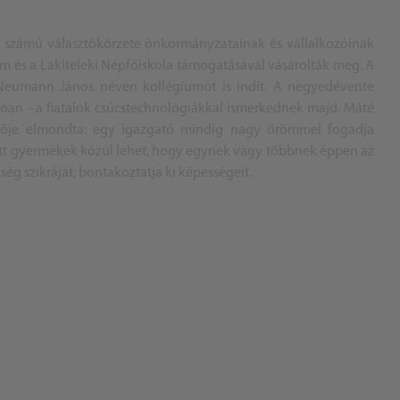
 számú választókörzete önkormányzatainak és vállalkozóinak
m és a Lakiteleki Népfőiskola támogatásával vásárolták meg. A
 Neumann János néven kollégiumot is indít. A negyedévente
óan - a fiatalok csúcstechnológiákkal ismerkednek majd. Máté
etője elmondta: egy igazgató mindig nagy örömmel fogadja
zott gyermekek közül lehet, hogy egynek vagy többnek éppen az
ég szikráját, bontakoztatja ki képességeit.