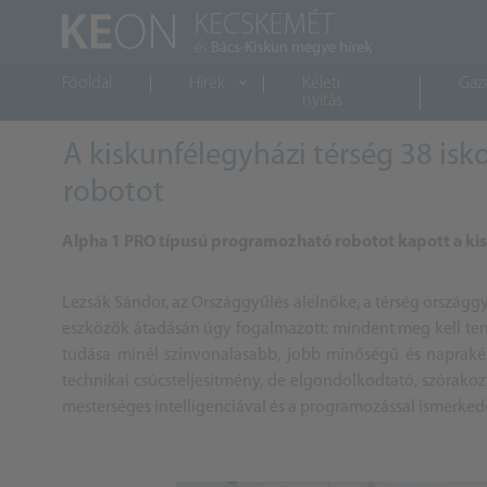
Főoldal
Hírek
Keleti
Gaz
nyitás
A kiskunfélegyházi térség 38 is
robotot
Alpha 1 PRO típusú programozható robotot kapott a kisk
Lezsák Sándor, az Országgyűlés alelnöke, a térség ország
eszközök átadásán úgy fogalmazott: mindent meg kell ten
tudása minél színvonalasabb, jobb minőségű és napraké
technikai csúcsteljesítmény, de elgondolkodtató, szórakoz
mesterséges intelligenciával és a programozással ismerked