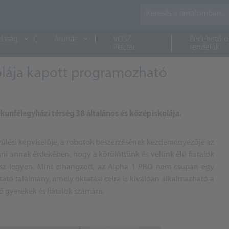
daság
Áruház
VOSZ
Bérlehető o
Piactér
rendelők
kolája kapott programozható
unfélegyházi térség 38 általános és középiskolája.
gyűlési képviselője, a robotok beszerzésének kezdeményezője az
ni annak érdekében, hogy a körülöttünk és velünk élő fiatalok
sz legyen. Mint elhangzott, az Alpha 1 PRO nem csupán egy
tató találmány, amely oktatási célra is kiválóan alkalmazható a
ő gyerekek és fiatalok számára.