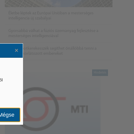
Életbe léptek az Európai Unióban a mesterséges
intelligencia új szabályai
Gyorsabbá válhat a fúziós üzemanyag fejlesztése a
mesterséges intelligenciával
Látó robotkerekesszék segíthet önállóbbá tenni a
×
mozgáskorlátozott embereket
ől
Mégse