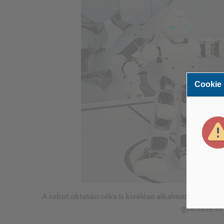
Cookie
A robot oktatási célra is kiválóan alkalmazható a me
gyerekek és 