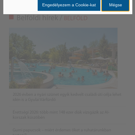
Engedélyezem a Cookie-kat
Mégse
Belföldi hírek /
BELFÖLD
2026 évben a nyári szünet egyik kedvelt családi úti célja lehet
idén is a Gyulai Várfürdő
Érettségi 2026: több mint 148 ezer diák vizsgázik az AI-
korszak küszöbén
Gumi papucsok – miért érdemes őket a ruhatárunkban