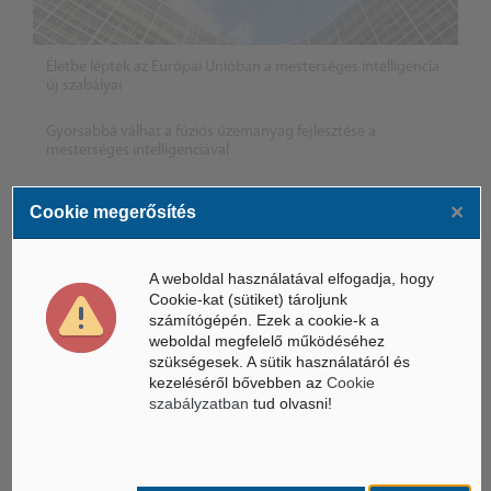
Életbe léptek az Európai Unióban a mesterséges intelligencia
új szabályai
Gyorsabbá válhat a fúziós üzemanyag fejlesztése a
mesterséges intelligenciával
Látó robotkerekesszék segíthet önállóbbá tenni a
×
Cookie megerősítés
mozgáskorlátozott embereket
A weboldal használatával elfogadja, hogy
Cookie-kat (sütiket) tároljunk
számítógépén. Ezek a cookie-k a
weboldal megfelelő működéséhez
szükségesek. A sütik használatáról és
kezeléséről bővebben az
Cookie
szabályzatban
tud olvasni!