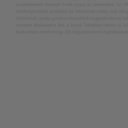
jövedelemből mennyit fordít vissza az elesettekre. Az 
férőhelykiváltási projektet. Az intézetnek eddig csak id
feltételnek, amely gondozottanként 6 négyzetméternyi la
számára Kaskantyún két, a közeli Tabdiban három új lak
Kaskantyún emellett egy 200 négyzetméteres foglalkoztató 