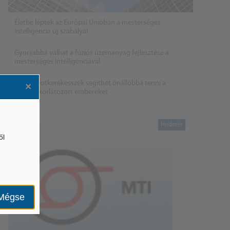
Életbe léptek az Európai Unióban a mesterséges
intelligencia új szabályai
Gyorsabbá válhat a fúziós üzemanyag fejlesztése a
mesterséges intelligenciával
Látó robotkerekesszék segíthet önállóbbá tenni a
×
mozgáskorlátozott embereket
ől
Mégse