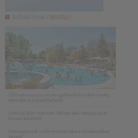
Belföldi hírek /
BELFÖLD
2026 évben a nyári szünet egyik kedvelt családi úti célja
lehet idén is a Gyulai Várfürdő
Érettségi 2026: több mint 148 ezer diák vizsgázik az AI-
korszak küszöbén
Gumi papucsok – miért érdemes őket a ruhatárunkban
tartani?