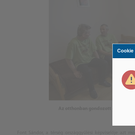
Cookie
Az otthonban gondozott 60 szenvedé
Font Sándor, a térség országgyűlési képviselője azt mo