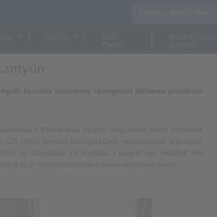
aság
Áruház
VOSZ
Bérlehető orvo
Piactér
rendelők
skantyún
rált Szociális Intézmény támogatott lakhatási projektjét
 államtitkár a
Bács
-Kiskun megyei településen példa értékűnek
 525 millió forintos támogatásával megvalósított fejlesztést,
het. Az államtitkár azt mondta, a projekt egy méltóbb élet
ládjuk és az egész társadalom számára segítséget jelent.