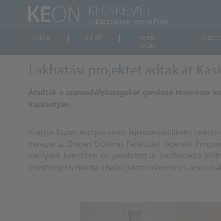
Főoldal
Hírek
Keleti
Gazd
nyitás
Lakhatási projektet adtak át Ka
Átadták a szenvedélybetegeket gondozó Harmónia Integ
Kaskantyún.
Vitályos Eszter, európai uniós fejlesztéspolitikáért felelős
nevezte az Emberi Erőforrás Fejlesztési Operatív Program
amelynek keretében 60 gondozott új lakóházakba költöz
lehetőségét biztosítja a bajba jutott embereknek, ami a csa