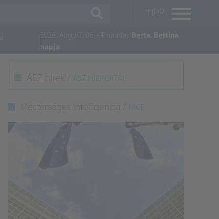
TIPP
2026. August. 06. - Thursday
Berta, Bettina
si
napja
M
ÁSZ hírek /
ÁSZ HÍRPORTÁL
K
Mesterséges Intelligencia /
NICE
A