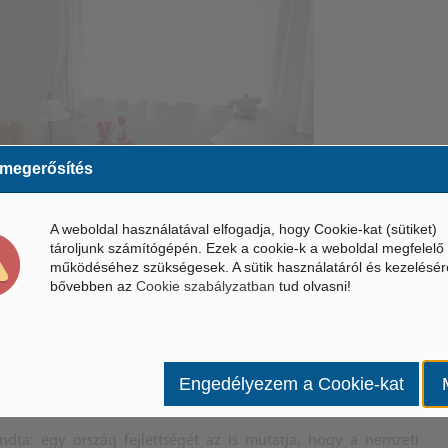
 megerősítés
A weboldal használatával elfogadja, hogy Cookie-kat (sütiket)
tároljunk számítógépén. Ezek a cookie-k a weboldal megfelelő
működéséhez szükségesek. A sütik használatáról és kezelésér
bővebben az
Cookie szabályzatban
tud olvasni!
lybeteg számára építettek új lakóházat
Engedélyezem a Cookie-kat
ndta: egy ország fejlettségét az is mutatja, hogy a nemzeti