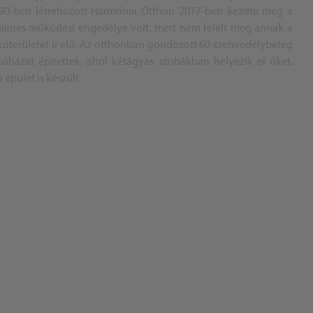
1990-ben létrehozott Harmónia Otthon 2017-ben kezdte meg a
eiglenes működési engedélye volt, mert nem felelt meg annak a
kóterületet ír elő. Az otthonban gondozott 60 szenvedélybeteg
óházat építettek, ahol kétágyas szobákban helyezik el őket.
épület is készült.