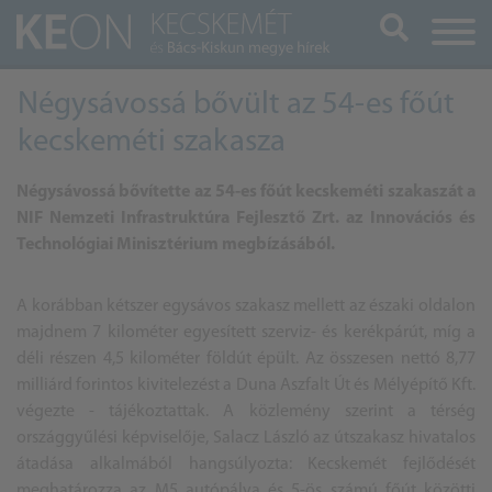
Keresés
Négysávossá bővült az 54-es főút
kecskeméti szakasza
Négysávossá bővítette az 54-es főút kecskeméti szakaszát a
NIF Nemzeti Infrastruktúra Fejlesztő Zrt. az Innovációs és
Technológiai Minisztérium megbízásából.
A korábban kétszer egysávos szakasz mellett az északi oldalon
majdnem 7 kilométer egyesített szerviz- és kerékpárút, míg a
déli részen 4,5 kilométer földút épült. Az összesen nettó 8,77
milliárd forintos kivitelezést a Duna Aszfalt Út és Mélyépítő Kft.
végezte - tájékoztattak. A közlemény szerint a térség
országgyűlési képviselője, Salacz László az útszakasz hivatalos
átadása alkalmából hangsúlyozta:
Kecskemét
fejlődését
meghatározza az M5 autópálya és 5-ös számú főút közötti