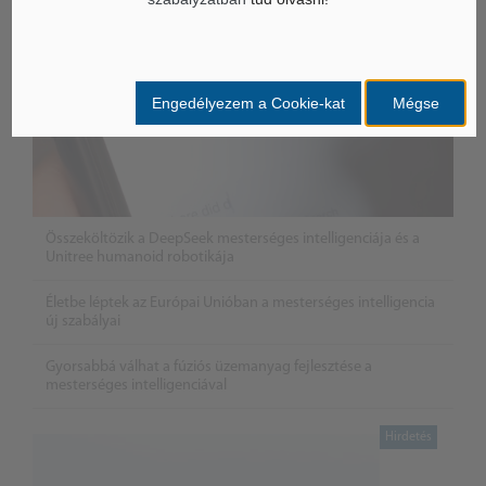
Engedélyezem a Cookie-kat
Mégse
Összeköltözik a DeepSeek mesterséges intelligenciája és a
Unitree humanoid robotikája
Életbe léptek az Európai Unióban a mesterséges intelligencia
új szabályai
Gyorsabbá válhat a fúziós üzemanyag fejlesztése a
mesterséges intelligenciával