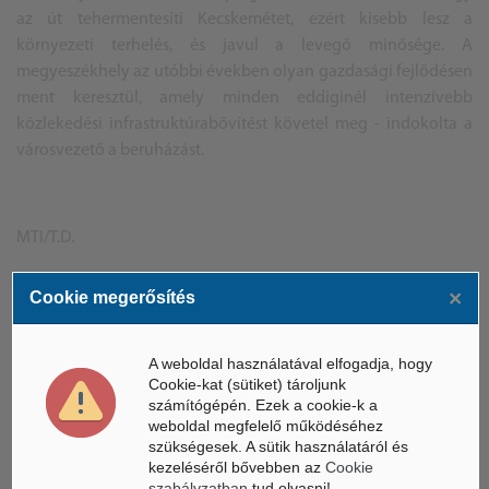
az út tehermentesíti
Kecskemét
et, ezért kisebb lesz a
környezeti terhelés, és javul a levegő minősége. A
megyeszékhely az utóbbi években olyan gazdasági fejlődésen
ment keresztül, amely minden eddiginél intenzívebb
közlekedési infrastruktúrabővítést követel meg - indokolta a
városvezető a beruházást.
MTI/T.D.
×
Cookie megerősítés
ÁSZ hírek /
ÁSZ HÍRPORTÁL
A weboldal használatával elfogadja, hogy
Cookie-kat (sütiket) tároljunk
számítógépén. Ezek a cookie-k a
Mesterséges Intelligencia /
NICE
weboldal megfelelő működéséhez
szükségesek. A sütik használatáról és
kezeléséről bővebben az
Cookie
szabályzatban
tud olvasni!