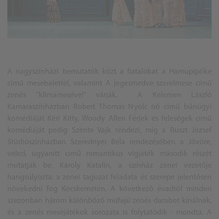
A nagyszínházi bemutatók közt a fiatalokat a Hamupipőke
című mesebalettel, valamint A jegesmedve szerelmese című
zenés "klímamesével" várják. A Kelemen László
Kamaraszínházban Robert Thomas Nyolc nő című bűnügyi
komédiáját Kéri Kitty, Woody Allen Férjek és feleségek című
komédiáját pedig Szente Vajk rendezi, míg a Ruszt József
Stúdiószínházban Szerednyei Béla rendezésében a Jövőre,
veled, ugyanitt című romantikus vígjáték második részét
mutatják be. Károly Katalin, a színház zenei vezetője
hangsúlyozta: a zenei tagozat feladata és szerepe jelentősen
növekedni fog
Kecskemét
en. A következő évadtól minden
szezonban három különböző műfajú zenés darabot kínálnak,
és a zenés mesejátékok sorozata is folytatódik - mondta. A