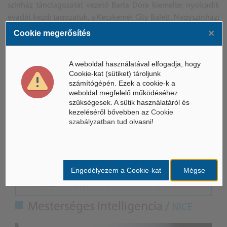
színház tánctagozatát vezető Barta Dóra kiemelte: nyolcadik
évadát kezdi tagozatuk, a
Kecskemét
City Balett. Nagyszínházi
bemutatójuk Shakespeare Szentivánéji álom című műve
×
Cookie megerősítés
alapján készül, a Hamupipőke című mesebalettel a
gyermekekhez is szólnak a tánc nyelvén, de művészeik a
A weboldal használatával elfogadja, hogy
színház több más produkciójában is megjelennek majd.
Cookie-kat (sütiket) tároljunk
számítógépén. Ezek a cookie-k a
weboldal megfelelő működéséhez
szükségesek. A sütik használatáról és
MTI/T.D.
kezeléséről bővebben az
Cookie
szabályzatban
tud olvasni!
Engedélyezem a Cookie-kat
Mégse
ÁSZ hírek /
ÁSZ HÍRPORTÁL
Mesterséges Intelligencia /
NICE