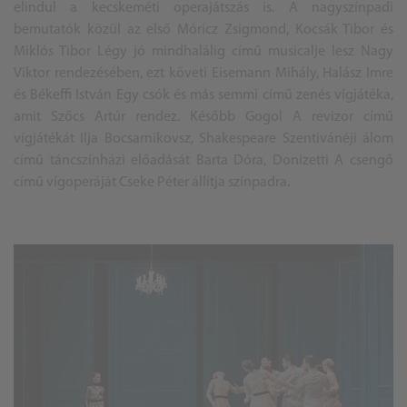
elindul a
kecskemét
i operajátszás is. A nagyszínpadi
bemutatók közül az első Móricz Zsigmond, Kocsák Tibor és
Miklós Tibor Légy jó mindhalálig című musicalje lesz Nagy
Viktor rendezésében, ezt követi Eisemann Mihály, Halász Imre
és Békeffi István Egy csók és más semmi című zenés vígjátéka,
amit Szőcs Artúr rendez. Később Gogol A revizor című
vígjátékát Ilja Bocsarnikovsz, Shakespeare Szentivánéji álom
című táncszínházi előadását Barta Dóra, Donizetti A csengő
című vígoperáját Cseke Péter állítja színpadra.