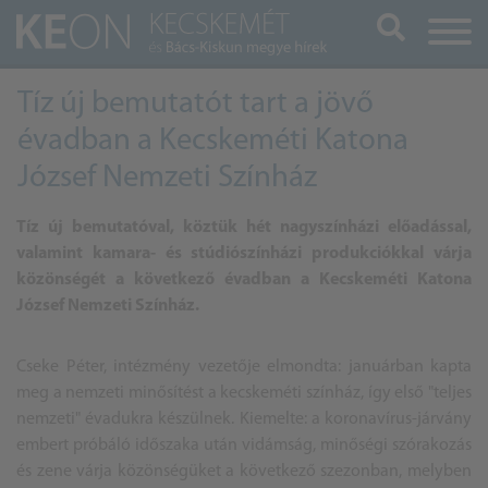
Keresés
Tíz új bemutatót tart a jövő
évadban a Kecskeméti Katona
József Nemzeti Színház
Tíz új bemutatóval, köztük hét nagyszínházi előadással,
valamint kamara- és stúdiószínházi produkciókkal várja
közönségét a következő évadban a Kecskeméti Katona
József Nemzeti Színház.
Cseke Péter, intézmény vezetője elmondta: januárban kapta
meg a nemzeti minősítést a
kecskemét
i színház, így első "teljes
nemzeti" évadukra készülnek. Kiemelte: a koronavírus-járvány
embert próbáló időszaka után vidámság, minőségi szórakozás
és zene várja közönségüket a következő szezonban, melyben