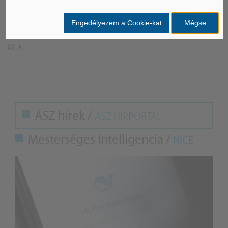
Engedélyezem a Cookie-kat
Mégse
M. A.
ÁSZ hírek /
ÁSZ HÍRPORTÁL
Mesterséges Intelligencia /
NICE