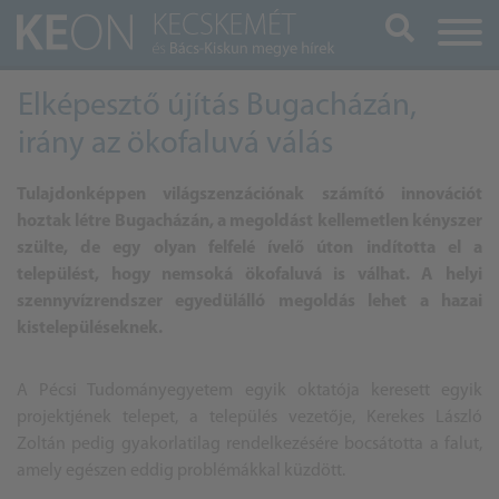
Keresés
Elképesztő újítás Bugacházán,
irány az ökofaluvá válás
Tulajdonképpen világszenzációnak számító innovációt
hoztak létre Bugacházán, a megoldást kellemetlen kényszer
szülte, de egy olyan felfelé ívelő úton indította el a
települést, hogy nemsoká
ökofaluvá
is válhat. A helyi
szennyvízrendszer egyedülálló megoldás lehet a hazai
kistelepüléseknek.
A Pécsi Tudományegyetem egyik oktatója keresett egyik
projektjének telepet, a település vezetője, Kerekes László
Zoltán pedig gyakorlatilag rendelkezésére bocsátotta a falut,
amely egészen eddig problémákkal küzdött.