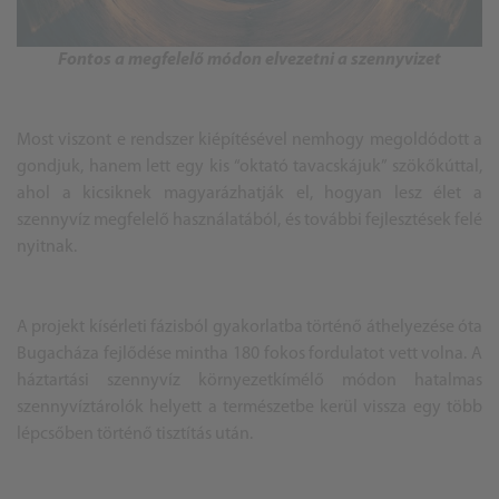
Fontos a megfelelő módon elvezetni a szennyvizet
Most viszont e rendszer kiépítésével nemhogy megoldódott a
gondjuk, hanem lett egy kis “oktató tavacskájuk” szökőkúttal,
ahol a kicsiknek magyarázhatják el, hogyan lesz élet a
szennyvíz megfelelő használatából, és további fejlesztések felé
nyitnak.
A projekt kísérleti fázisból gyakorlatba történő áthelyezése óta
Bugacháza fejlődése mintha 180 fokos fordulatot vett volna. A
háztartási szennyvíz környezetkímélő módon hatalmas
szennyvíztárolók helyett a természetbe kerül vissza egy több
lépcsőben történő tisztítás után.