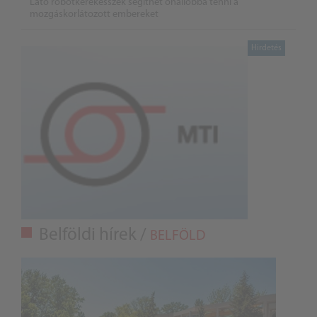
Látó robotkerekesszék segíthet önállóbbá tenni a
mozgáskorlátozott embereket
Belföldi hírek /
BELFÖLD