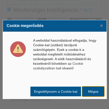
Mesterséges Intelligencia /
NICE
×
Cookie megerősítés
A weboldal használatával elfogadja, hogy
Cookie-kat (sütiket) tároljunk
számítógépén. Ezek a cookie-k a
weboldal megfelelő működéséhez
szükségesek. A sütik használatáról és
kezeléséről bővebben az
Cookie
szabályzatban
tud olvasni!
Életbe léptek az Európai Unióban a mesterséges intelligencia
új szabályai
Engedélyezem a Cookie-kat
Mégse
Gyorsabbá válhat a fúziós üzemanyag fejlesztése a
mesterséges intelligenciával