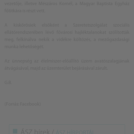
vezetője, illetve Mészáros Kornél, a Magyar Baptista Egyház
főtitkára is részt vett.
A kiskőrösiek elsőként a Szeretetszolgálat szociális
ellátórendszerében lévő fővárosi hajléktalanokat szólították
meg, felkínálva nekik a vidékre költözés, a mezőgazdasági
munka lehetőségét.
Az ünnepség az élelmiszer-előállító üzem avatószalagjának
átvágásával, majd az üzemterület bejárásával zárult.
G.B.
(Forrás: Facebook)
ÁSZ hírek /
ÁSZ HÍRPORTÁL