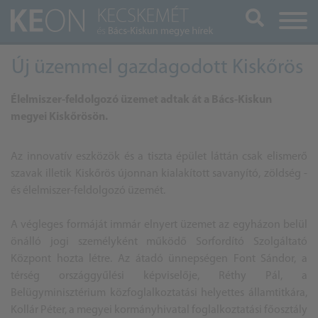
Keresés
Új üzemmel gazdagodott Kiskőrös
Élelmiszer-feldolgozó üzemet adtak át a Bács-Kiskun
megyei Kiskőrösön.
A
z innovatív eszközök és a tiszta épület láttán csak elismerő
szavak illetik Kiskőrös újonnan kialakított savanyító, zöldség -
és élelmiszer-feldolgozó üzemét.
A végleges formáját immár elnyert üzemet az egyházon belül
önálló jogi személyként működő Sorfordító Szolgáltató
Központ hozta létre.
Az átadó ünnepségen Font Sándor, a
térség országgyűlési képviselője, Réthy Pál, a
Belügyminisztérium közfoglalkoztatási helyettes államtitkára,
Kollár Péter, a megyei kormányhivatal foglalkoztatási főosztály