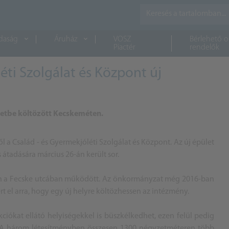
daság
Áruház
VOSZ
Bérlehető o
Piactér
rendelők
éti Szolgálat és Központ új
ületbe költözött Kecskeméten.
ől a Család - és Gyermekjóléti Szolgálat és Központ. Az új épület
 átadására március 26-án került sor.
ban a Fecske utcában működött. Az önkormányzat még 2016-ban
rt el arra, hogy egy új helyre költözhessen az intézmény.
ciókat ellátó helyiségekkel is büszkélkedhet, ezen felül pedig
n. A három létesítményben összesen 1300 négyzetméteren több