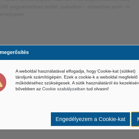
5200 négyzetméteres terület szabadtéri – elsősorban sport- és
t helyszíne.
 megerősítés
A weboldal használatával elfogadja, hogy Cookie-kat (sütiket)
tároljunk számítógépén. Ezek a cookie-k a weboldal megfelelő
működéséhez szükségesek. A sütik használatáról és kezelésér
bővebben az
Cookie szabályzatban
tud olvasni!
Engedélyezem a Cookie-kat