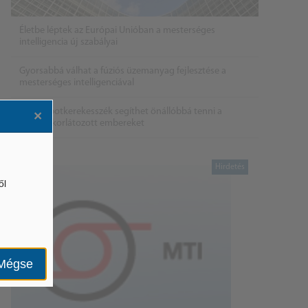
Életbe léptek az Európai Unióban a mesterséges
intelligencia új szabályai
Gyorsabbá válhat a fúziós üzemanyag fejlesztése a
mesterséges intelligenciával
Látó robotkerekesszék segíthet önállóbbá tenni a
×
mozgáskorlátozott embereket
ől
Mégse