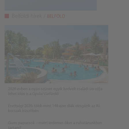
Belföldi hírek /
BELFÖLD
2026 évben a nyári szünet egyik kedvelt családi úti célja
lehet idén is a Gyulai Várfürdő
Érettségi 2026: több mint 148 ezer diák vizsgázik az AI-
korszak küszöbén
Gumi papucsok – miért érdemes őket a ruhatárunkban
tartani?