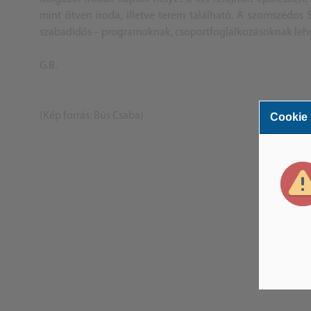
mint ötven iroda, illetve terem található. A szomszédos 
szabadidős – programoknak, csoportfoglalkozásoknak lehe
G.B.
(Kép forrás: Bús Csaba)
Cookie