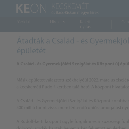
Főoldal
Hírek
Keleti
Gaz
nyitás
Átadták a Család - és Gyermekjól
épületét
A Család - és Gyermekjóléti Szolgálat és Központ új ép
Másik épületet választott székhelyéül 2022. március elsejét
a kecskeméti Rudolf-kertben található. A központ hivatalos
A Család - és Gyermekjóléti Szolgálat és Központ koráb
500 millió forint vissza nem térítendő uniós támogatást nye
A Rudolf-kerti központ ügyfélforgalmi és a közösségi funk
dolgozói irodák kaptak helyet a két felújított épületbe