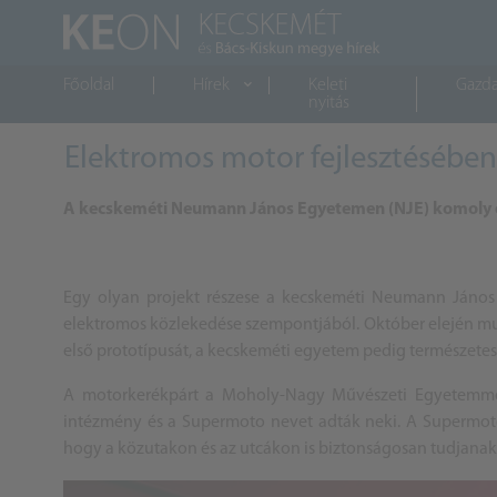
Főoldal
Hírek
Keleti
Gazd
nyitás
Elektromos motor fejlesztésében 
A kecskeméti Neumann János Egyetemen (NJE) komoly el
Egy olyan projekt részese a kecskeméti Neumann János
elektromos közlekedése szempontjából. Október elején m
első prototípusát, a kecskeméti egyetem pedig természetes
A motorkerékpárt a Moholy-Nagy Művészeti Egyetemmel 
intézmény és a Supermoto nevet adták neki. A Supermoto-t
hogy a közutakon és az utcákon is biztonságosan tudjanak