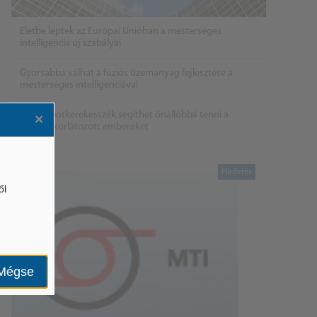
Életbe léptek az Európai Unióban a mesterséges
intelligencia új szabályai
Gyorsabbá válhat a fúziós üzemanyag fejlesztése a
mesterséges intelligenciával
Látó robotkerekesszék segíthet önállóbbá tenni a
×
mozgáskorlátozott embereket
ől
Mégse