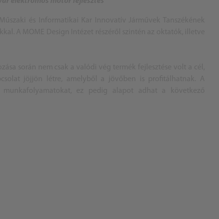
ar elektromos motor fejlesztés
űszaki és Informatikai Kar Innovatív Járművek Tanszékének
kkal. A MOME Design Intézet részéről szintén az oktatók, illetve
ása során nem csak a valódi vég termék fejlesztése volt a cél,
lat jöjjön létre, amelyből a jövőben is profitálhatnak. A
le munkafolyamatokat, ez pedig alapot adhat a következő