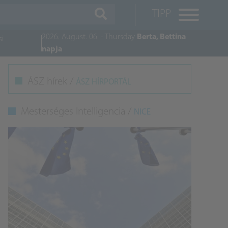
TIPP
2026. August. 06. - Thursday
Berta, Bettina
si
napja
M
ÁSZ hírek /
ÁSZ HÍRPORTÁL
K
Mesterséges Intelligencia /
NICE
A