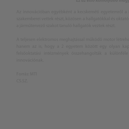
Ez az első komolyabb magy
Az innovációban egyébként a kecskeméti egyetemről a M
szakemberei vettek részt, közösen a hallgatókkal és oktató
a járműtervező szakot tanuló hallgatók veztek részt.
A teljesen elektromos meghajtással működő motor létrehoz
hanem az is, hogy a 2 egyetem között egy olyan kapcso
felsőoktatási intézmények összehangolták a különfé
innovációnak.
Forrás: MTI
CS.SZ.