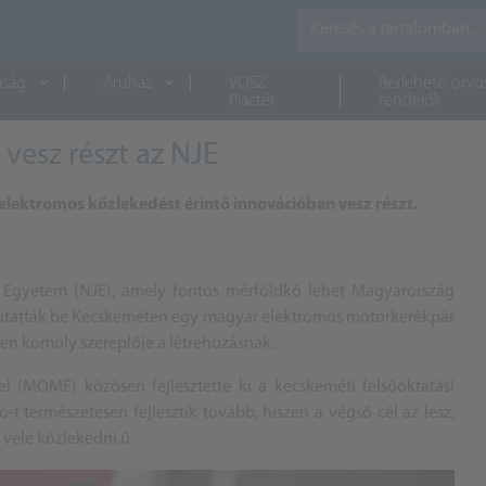
aság
Áruház
VOSZ
Bérlehető orvo
Piactér
rendelők
vesz részt az NJE
ektromos közlekedést érintő innovációban vesz részt.
 Egyetem (NJE), amely fontos mérföldkő lehet Magyarország
utatták be Kecskeméten egy magyar elektromos motorkerékpár
en komoly szereplője a létrehozásnak.
(MOME) közösen fejlesztette ki a kecskeméti felsőoktatási
 természetesen fejlesztik tovább, hiszen a végső cél az lesz,
 vele közlekedni.ű