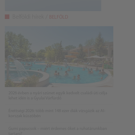
Belföldi hírek /
BELFÖLD
2026 évben a nyári szünet egyik kedvelt családi úti célja
lehet idén is a Gyulai Várfürdő
Érettségi 2026: több mint 148 ezer diák vizsgázik az AI-
korszak küszöbén
Gumi papucsok – miért érdemes őket a ruhatárunkban
tartani?