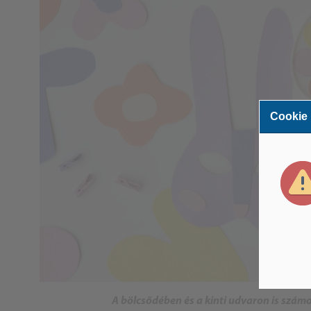
Cookie
A bölcsődében és a kinti udvaron is szám