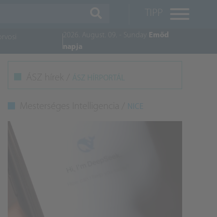
TIPP
2026. August. 09. - Sunday
Emőd
orvosi
napja
M
ÁSZ hírek /
ÁSZ HÍRPORTÁL
K
Mesterséges Intelligencia /
NICE
A