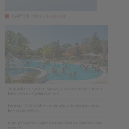
Belföldi hírek /
BELFÖLD
2026 évben a nyári szünet egyik kedvelt családi úti célja
lehet idén is a Gyulai Várfürdő
Érettségi 2026: több mint 148 ezer diák vizsgázik az AI-
korszak küszöbén
Gumi papucsok – miért érdemes őket a ruhatárunkban
tartani?