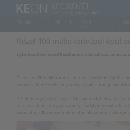
Főoldal
Hírek
Keleti
Gaz
nyitás
Közel 400 millió forintból épül 
Új bölcsődével bővül Kecskemét. A beruházás uniós tá
Összesen 390 millió forintos beruházásból épül új bölcs
városrészében épül fel egy európai uniós támogatásnak kö
A hetényegyházi bölcsőde 26 kisgyermek befogadására l
fel, a közvetlen környezete pedig akadálymentesítve lesz. 
város, ahol 700 négyzetméteren foglalkozhatnak a kisgyer