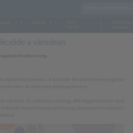
daság
Áruház
VOSZ
Bérlehető 
Piactér
rendelők
bölcsőde a városban
mogatásból valósul meg.
ődei épület Kecskeméten. A bölcsőde Kecskemét hetényegyházi
szönhetően. Az intézmény kétcsoportos lesz.
esz alkalmas. Az intézmény mintegy 400 négyzetméteren épül
A bölcsődei épülethez kapcsolódva egy játszóudvart is kialakít a
ekekkel.