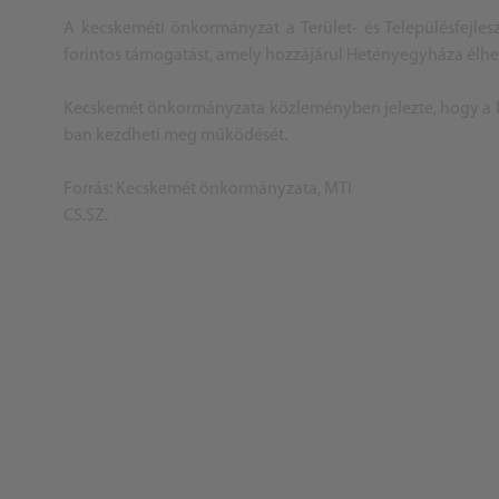
A kecskeméti önkormányzat a Terület- és Településfejles
forintos támogatást, amely hozzájárul Hetényegyháza élhet
Kecskemét önkormányzata közleményben jelezte, hogy a be
ban kezdheti meg működését.
Forrás: Kecskemét önkormányzata, MTI
CS.SZ.