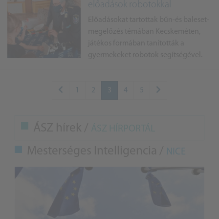
előadások robotokkal
Előadásokat tartottak bűn-és baleset-
megelőzés témában Kecskeméten,
játékos formában tanították a
gyermekeket robotok segítségével.
1
2
3
4
5
ÁSZ hírek /
ÁSZ HÍRPORTÁL
Mesterséges Intelligencia /
NICE