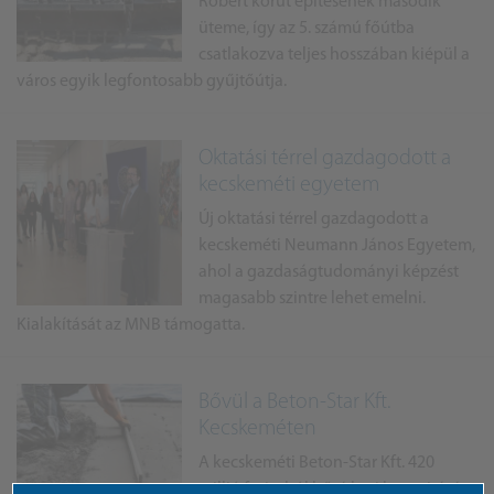
Róbert körút építésének második
üteme, így az 5. számú főútba
csatlakozva teljes hosszában kiépül a
város egyik legfontosabb gyűjtőútja.
Oktatási térrel gazdagodott a
kecskeméti egyetem
Új oktatási térrel gazdagodott a
kecskeméti Neumann János Egyetem,
ahol a gazdaságtudományi képzést
magasabb szintre lehet emelni.
Kialakítását az MNB támogatta.
Bővül a Beton-Star Kft.
Kecskeméten
A kecskeméti Beton-Star Kft. 420
millió forintból bővítheti kapacitását.