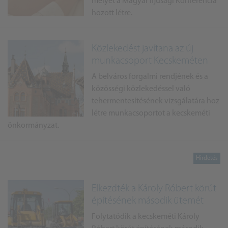
melyet a Magyar Ifjúsági Konferencia
hozott létre.
Közlekedést javítana az új
munkacsoport Kecskeméten
A belváros forgalmi rendjének és a
közösségi közlekedéssel való
tehermentesítésének vizsgálatára hoz
létre munkacsoportot a kecskeméti
önkormányzat.
Elkezdték a Károly Róbert körút
építésének második ütemét
Folytatódik a kecskeméti Károly