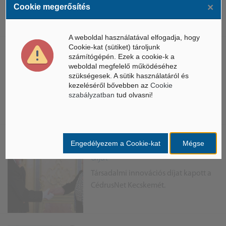
×
Cookie megerősítés
A vállalkozás továbbra is
lendületlenül működik.
A weboldal használatával elfogadja, hogy
Cookie-kat (sütiket) tároljunk
számítógépén. Ezek a cookie-k a
Digitális Tudásközpont
weboldal megfelelő működéséhez
Kecskeméten
szükségesek. A sütik használatáról és
kezeléséről bővebben az
A legmodernebb eszközökkel várja
Cookie
szabályzatban
tud olvasni!
vendégeit a Digitális Tudásközpont
Kecskeméten.
Engedélyezem a Cookie-kat
Mégse
Átadták a társadalmi innovációs
díjat
Társadalmi innovációs díjat kapott a
CédrusNet Kecskemét.