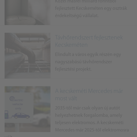
Közel másfél milliárd forintból
fejlesztett Kecskeméten egy osztrák
érdekeltségű vállalat.
Távhőrendszert fejlesztenek
Kecskeméten
Elindult a város egyik részén egy
nagyszabású távhőrendszer
fejlesztési projekt.
A kecskeméti Mercedes már
most vált
2035-től már csak olyan új autót
helyezhetnek forgalomba, amely
teljesen elektromos. A kecskeméti
Mercedes már 2025-től elektromosra