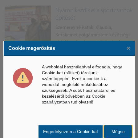
Nyáron kezdik el a sportcsarnok
építését
Szemereyné Pataki Klaudia,
Kecskemét polgármestere közösségi
oldalán adott hangot örömének,
×
Cookie megerősítés
miszerint a Katona József Gimnázium
területén új sportcsarnokot alakítanak ki. A beruház...
A weboldal használatával elfogadja, hogy
Cookie-kat (sütiket) tároljunk
Kecskeméten is ifjúsági
számítógépén. Ezek a cookie-k a
weboldal megfelelő működéséhez
központot nyitott a Máltai
szükségesek. A sütik használatáról és
Szeretets...
kezeléséről bővebben az
Cookie
szabályzatban
tud olvasni!
Önkéntes központ jött létre
Kecskeméten, emellett már
mobilapplikáció használatával is
mások megsegítésére fordíthatják idejüket az empatikus
Engedélyezem a Cookie-kat
Mégse
emberek. Kifejezetten fiatalok számára...