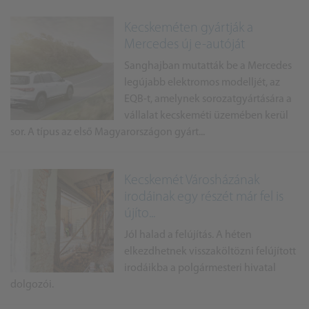
Kecskeméten gyártják a
Mercedes új e-autóját
Sanghajban mutatták be a Mercedes
legújabb elektromos modelljét, az
EQB-t, amelynek sorozatgyártására a
vállalat kecskeméti üzemében kerül
sor. A típus az első Magyarországon gyárt...
Kecskemét Városházának
irodáinak egy részét már fel is
újíto...
Jól halad a felújítás. A héten
elkezdhetnek visszaköltözni felújított
irodáikba a polgármesteri hivatal
dolgozói.