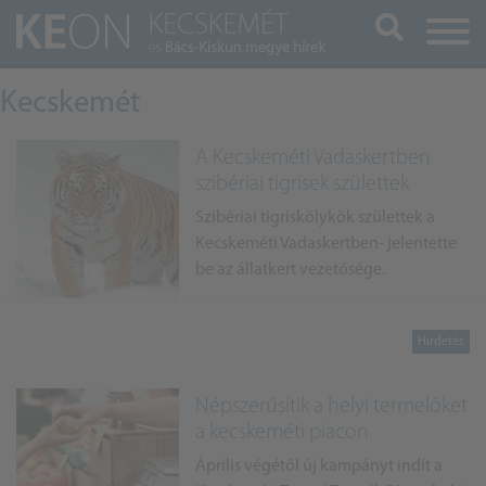
Keresés
Kecskemét
A Kecskeméti Vadaskertben
szibériai tigrisek születtek
Szibériai tigriskölykök születtek a
Kecskeméti Vadaskertben- jelentette
be az állatkert vezetősége.
Népszerűsítik a helyi termelőket
a kecskeméti piacon
Április végétől új kampányt indít a