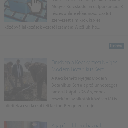
A kecskeméti székhelyű Bács-Kiskun
Megyei Kereskedelmi és Iparkamara 3
részes online előadás-sorozatot
szervezett a mikro-, kis- és
középvállalkozások vezetői számára. A céljuk, ho...
Finisben a Kecskeméti Nyírjes
Modern Botanikus Kert
A Kecskeméti Nyírjes Modern
Botanikus Kert alapító ünnepségét
tartották április 26-án, ennek
részeként az alkotók közösen fát is
ültettek a csodákkal teli kertbe. Rengeteg cserjét,...
A japánok beruháznak