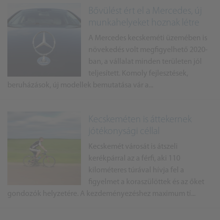
Bővülést ért el a Mercedes, új
munkahelyeket hoznak létre
A Mercedes kecskeméti üzemében is
növekedés volt megfigyelhető 2020-
ban, a vállalat minden területen jól
teljesített. Komoly fejlesztések,
beruházások, új modellek bemutatása vár a...
Kecskeméten is áttekernek
jótékonysági céllal
Kecskemét városát is átszeli
kerékpárral az a férfi, aki 110
kilométeres túrával hívja fel a
figyelmet a koraszülöttek és az őket
gondozók helyzetére. A kezdeményezéshez maximum tí...