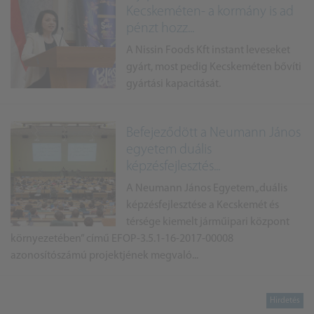
Kecskeméten- a kormány is ad
pénzt hozz...
A Nissin Foods Kft instant leveseket
gyárt, most pedig Kecskeméten bővíti
gyártási kapacitását.
Befejeződött a Neumann János
egyetem duális
képzésfejlesztés...
A Neumann János Egyetem „duális
képzésfejlesztése a Kecskemét és
térsége kiemelt járműipari központ
környezetében” című EFOP-3.5.1-16-2017-00008
azonosítószámú projektjének megvaló...