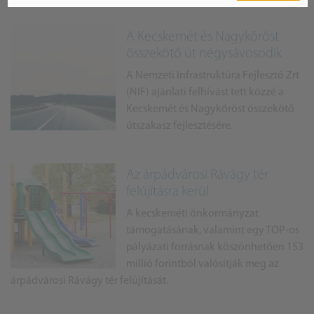
A Kecskemét és Nagykőröst
összekötő út négysávosodik
A Nemzeti Infrastruktúra Fejlesztő Zrt
(NIF) ajánlati felhívást tett közzé a
Kecskemét és Nagykőröst összekötő
útszakasz fejlesztésére.
Az árpádvárosi Rávágy tér
felújításra kerül
A kecskeméti önkormányzat
támogatásának, valamint egy TOP-os
pályázati forrásnak köszönhetően 153
millió forintból valósítják meg az
árpádvárosi Rávágy tér felújítását.