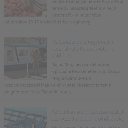
Kecskeméti Tanyai Termék Piac a helyi
termelők népszerűsítésére. A helyi
kistermelők minden héten
csütörtökön 13-17 óra között friss és egészség...
Május közepéig ingyenesen
használható Kecskeméten a
zöld bus...
Május 18-ig még van lehetőség
kipróbálni Kecskeméten a Zöld Busz
Program járműveit. A
kezdeményezésről május 4-én sajtótájékoztatót tartott a
polgármester és az ITM politikusa is. ...
Az Iparkamara előadássorozatot
szervezett a webshopindítások...